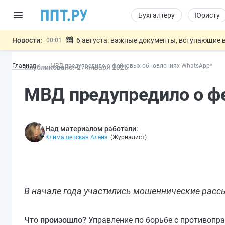
Бухгалтеру
Юристу
Новости:
6 августа: важные документы, вступающие в
00:01
Обновили сообщения НПФ о договорах НПО и 
05.08
Главная
МВД предупредило о фейковых обновлениях WhatsApp*
Опубликовано:
27 янв
аря
2026
Мигрантам с судимостью запретят получать В
05.08
Систему страхования вкладов распространили
05.08
МВД предупредило о ф
Подписан закон об упрощении госза
05.08
Важно
Над материалом работали:
Климашевская Алена
(
Журналист
)
В начале года участились мошеннические рас
Что произошло?
Управление по борьбе с противоп