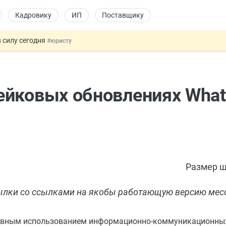
Кадровику
ИП
Поставщику
 силу сегодня
#юристу
долгосрочных сбережений
#бухгалтеру
НЖ и гражданство: закон подписан
#физлицу
 на электронные кошельки
#бухгалтеру
ейковых обновлениях What
купок по 44-ФЗ
#заказчику
Размер ш
сылки со ссылками на якобы работающую версию мес
равным использованием информационно-коммуникационных