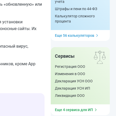
учета
ь «обновленную» или
Штрафы и пени по 44-ФЗ
Калькулятор сложного
процента
я установки
доносные сайты. Их
Еще 56 калькуляторов
опасный вирус,
Сервисы
чников, кроме App
Регистрация ООО
Изменения в ООО
Декларация УСН ООО
Декларация УСН ИП
Ликвидация ООО
Еще 4 сервиса для ИП