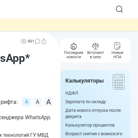
801
Последние
Вступают
Новые
sApp*
новости
в силу
НПА
Калькуляторы
НДФЛ
рифта:
Зарплата по окладу
Дата нового отпуска после
сенджера WhatsApp.
декрета
Калькулятор процентов
Возраст снятия с воинского
 технологий ГУ МВД