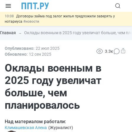
10:08
Договоры займа под залог жилья предложили заверять у
нотариуса
#новости
00:01
10 августа: важные документы, вступающие в силу сегодня
#новости
Главная
Оклады военным в 2025 году увеличат больше, чем п
07.08
Подписан закон о блокировке продажи опасных товаров через
«Честный знак»
#новости
07.08
Опубликовано:
Дистанционную работу беременных пропишут в ТК РФ
22 июл
2025
#новости
3.3к
Обновлено:
12 сен
2025
07.08
Важно
Разработают единые критерии трудовых и ГПХ-
отношений
Оклады военным в
#новости
2025 году увеличат
больше, чем
планировалось
Над материалом работали:
Климашевская Алена
(
Журналист
)