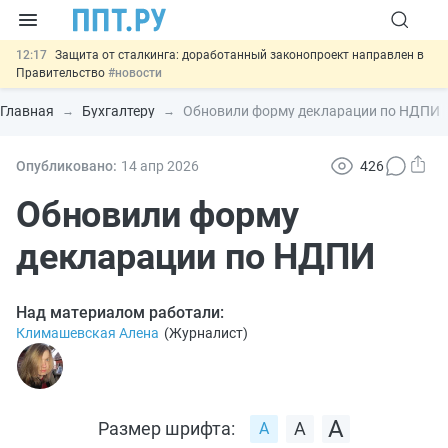
12:17
Защита от сталкинга: доработанный законопроект направлен в
Правительство
#новости
11:23
Минпромторг предлагает новые формы сертификата и
декларации о соответствии
#новости
Главная
Бухгалтеру
Обновили форму декларации по НДПИ
10:09
Риск атак БПЛА можно учитывать при оценке профрисков
#новости
00:01
6 августа: важные документы, вступающие в силу сегодня
Опубликовано:
14 апр
2026
426
#новости
05.08
Важно
Подписан закон об упрощении госзакупок по 44-ФЗ
Обновили форму
#новости
декларации по НДПИ
Над материалом работали:
Климашевская Алена
(
Журналист
)
Размер шрифта: