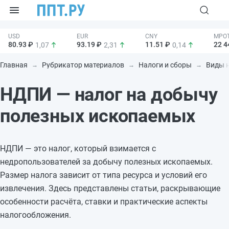
80.93 ₽
93.19 ₽
11.51 ₽
22 4
1,07
2,31
0,14
Главная
Рубрикатор материалов
Налоги и сборы
Виды 
НДПИ — налог на добычу
полезных ископаемых
НДПИ — это налог, который взимается с
недропользователей за добычу полезных ископаемых.
Размер налога зависит от типа ресурса и условий его
извлечения. Здесь представлены статьи, раскрывающие
особенности расчёта, ставки и практические аспекты
налогообложения.