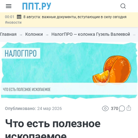
00:01
8 августа: важные документы, вступающие в силу сегодня
#новости
07.08
Подписан закон о блокировке продажи опасных товаров через
«Честный знак»
#новости
Главная
Колонки
НалогПРО — колонка Гузель Валеевой
07.08
Дистанционную работу беременных пропишут в ТК РФ
#новости
07.08
Госпошлину за устранение ошибок в документах предлагают
отменить
#новости
07.08
Важно
Разработают единые критерии трудовых и ГПХ-
отношений
#новости
Опубликовано:
24 мар
2026
370
Что есть полезное
ископаемое