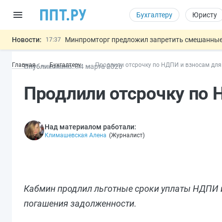
Бухгалтеру
Юристу
Новости:
Минпромторг предложил запретить смешанные
17:37
Подписан указ об отмене спецрежима для вкла
17:13
Главная
Бухгалтеру
Продлили отсрочку по НДПИ и взносам для
Опубликовано:
24 мар
та
2026
Возврат денег за риелторские услуги при неде
16:30
МВД запускает автоматическое аннулирование
15:51
Продлили отсрочку по 
Обеспечительный платёж СПОТ могу
13:48
Важно
Над материалом работали:
Климашевская Алена
(
Журналист
)
Кабмин продлил льготные сроки уплаты НДПИ и
погашения задолженности.