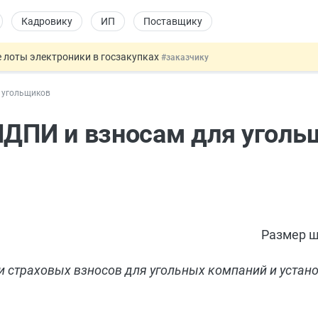
Кадровику
ИП
Поставщику
 лоты электроники в госзакупках
#заказчику
дов физлиц из недружественных стран
#бухгалтеру
 угольщиков
йствительных сделках: инициатива
#юристу
 патента иностранцев за неуплату НДФЛ
#кадровику
НДПИ и взносам для уголь
т заменить банковской гарантией
#бухгалтеру
Размер ш
 страховых взносов для угольных компаний и устан