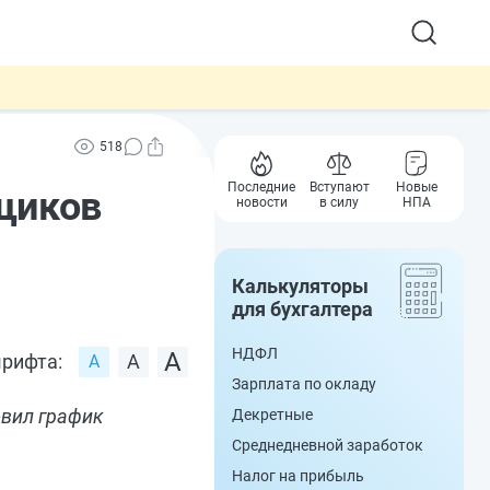
518
Последние
Вступают
Новые
щиков
новости
в силу
НПА
Калькуляторы
для бухгалтера
НДФЛ
рифта:
Зарплата по окладу
овил график
Декретные
Среднедневной заработок
Налог на прибыль