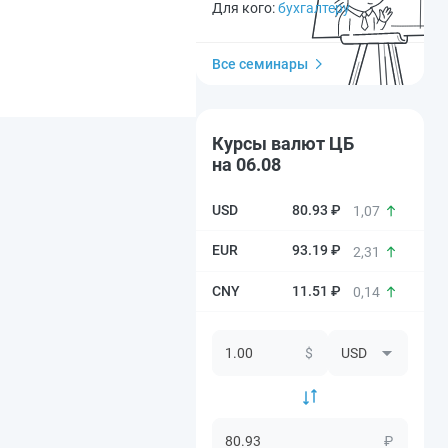
Для кого:
бухгалтеру
Все семинары
Курсы валют ЦБ
на 06.08
80.93 ₽
1,07
93.19 ₽
2,31
11.51 ₽
0,14
$
₽