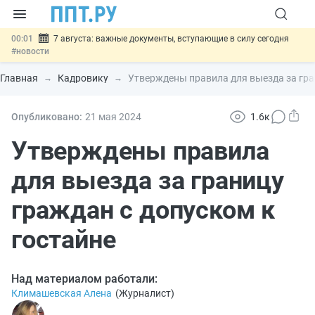
00:01
7 августа: важные документы, вступающие в силу сегодня
#новости
06.08
Минпромторг предложил запретить смешанные лоты
электроники в госзакупках
#новости
Главная
Кадровику
Утверждены правила для выезда за гра
06.08
Подписан указ об отмене спецрежима для вкладов физлиц из
недружественных стран
#новости
06.08
Возврат денег за риелторские услуги при недействительных
Опубликовано:
21 мая 2024
1.6к
сделках: инициатива
#новости
06.08
Важно
Обеспечительный платёж СПОТ могут заменить
Утверждены правила
банковской гарантией
#новости
для выезда за границу
граждан с допуском к
гостайне
Над материалом работали:
Климашевская Алена
(
Журналист
)