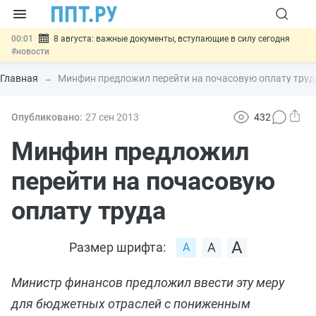
00:01
8 августа: важные документы, вступающие в силу сегодня
#новости
07.08
Подписан закон о блокировке продажи опасных товаров через
«Честный знак»
#новости
Главная
Минфин предложил перейти на почасовую оплату труд
07.08
Дистанционную работу беременных пропишут в ТК РФ
#новости
07.08
Госпошлину за устранение ошибок в документах предлагают
Опубликовано:
27 сен
2013
432
отменить
#новости
07.08
Важно
Разработают единые критерии трудовых и ГПХ-
Минфин предложил
отношений
#новости
перейти на почасовую
оплату труда
Размер шрифта:
Министр финансов предложил ввести эту меру
для бюджетных отраслей с пониженным