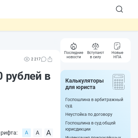
Последние
Вступают
Новые
новости
в силу
НПА
2 217
0 рублей в
Калькуляторы
для юриста
Госпошлина в арбитражный
суд
Неустойка по договору
Госпошлина в суд общей
юрисдикции
рифта:
Индексация присуждённых