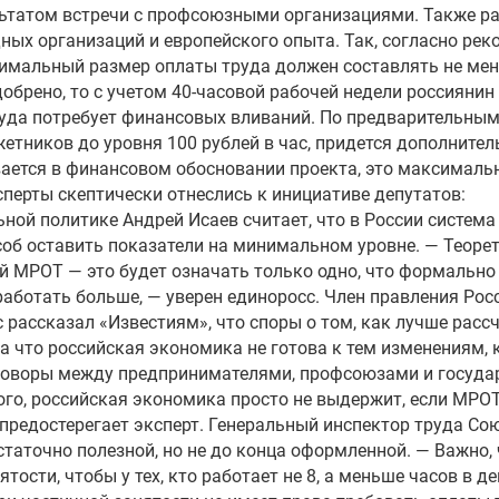
ультатом встречи с профсоюзными организациями. Также р
ых организаций и европейского опыта. Так, согласно ре
имальный размер оплаты труда должен составлять не мен
брено, то с учетом 40-часовой рабочей недели россиянин 
руда потребует финансовых вливаний. По предварительным
етников до уровня 100 рублей в час, придется дополнител
ается в финансовом обосновании проекта, это максималь
сперты скептически отнеслись к инициативе депутатов:
ьной политике Андрей Исаев считает, что в России систем
соб оставить показатели на минимальном уровне. — Теорет
ой МРОТ — это будет означать только одно, что формально
работать больше, — уверен единоросс. Член правления Рос
рассказал «Известиям», что споры о том, как лучше рас
ка что российская экономика не готова к тем изменениям,
реговоры между предпринимателями, профсоюзами и госуда
ого, российская экономика просто не выдержит, если МРОТ
— предостерегает эксперт. Генеральный инспектор труда С
таточно полезной, но не до конца оформленной. — Важно, 
ости, чтобы у тех, кто работает не 8, а меньше часов в де