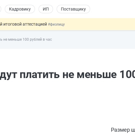
Кадровику
ИП
Поставщику
ой итоговой аттестацией
#физлицу
 силу сегодня
#юристу
ь не меньше 100 рублей в час
 лоты электроники в госзакупках
#заказчику
дов физлиц из недружественных стран
#бухгалтеру
т заменить банковской гарантией
#бухгалтеру
дут платить не меньше 10
Размер ш