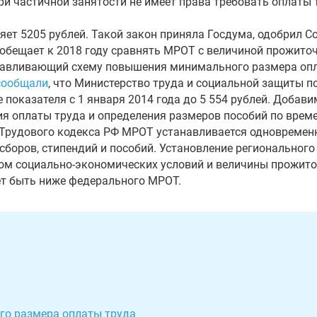
ри частичной занятости не имеет права требовать оплаты 
ет 5205 рублей. Такой закон приняла Госдума, одобрил С
обещает к 2018 году сравнять МРОТ с величиной прожито
анавливающий схему повышения минимального размера опл
сообщали
, что Министерство труда и социальной защиты п
показателя с 1 января 2014 года до 5 554 рублей. Добав
ия оплаты труда и определения размеров пособий по врем
Трудового кодекса РФ МРОТ устанавливается одновременн
 сборов, стипендий и пособий. Установление региональног
том социально-экономических условий и величины прожи
ет быть ниже федерального МРОТ.
го размера оплаты труда