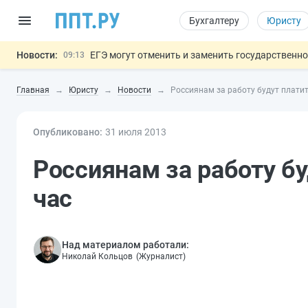
Бухгалтеру
Юристу
Новости:
ЕГЭ могут отменить и заменить государственн
09:13
7 августа: важные документы, вступающие в
00:01
Главная
Юристу
Новости
Россиянам за работу будут платит
Минпромторг предложил запретить смешанные
06.08
Подписан указ об отмене спецрежима для вкла
06.08
Опубликовано:
31 июл
я
Обеспечительный платёж СПОТ могу
2013
06.08
Важно
Россиянам за работу бу
час
Над материалом работали:
Николай Кольцов
(
Журналист
)