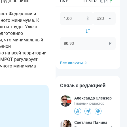
труда не ниже
11.51 ₽
0,14
овет Федерации и
$
чного минимума. К
аты труда. Уже в
одготовило
им, что минимальный
₽
енной
о на всей территории
о МРОТ регулирует
Все валюты
точного минимума
Связь с редакцией
Александр Элеазер
Главный редактор
Светлана Панина