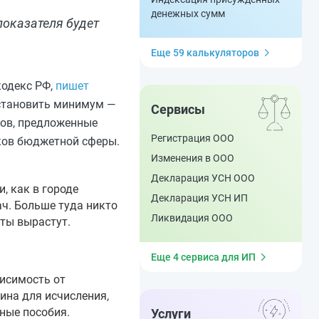
денежных сумм
показателя будет
Еще 59 калькуляторов
кодекс РФ,
пишет
установить минимум —
Сервисы
ков, предложенные
Регистрация ООО
иков бюджетной сферы.
Изменения в ООО
Декларация УСН ООО
, как в городе
Декларация УСН ИП
ач. Больше туда никто
Ликвидация ООО
аты вырастут.
Еще 4 сервиса для ИП
висимость от
ина для исчисления,
чные пособия.
Услуги