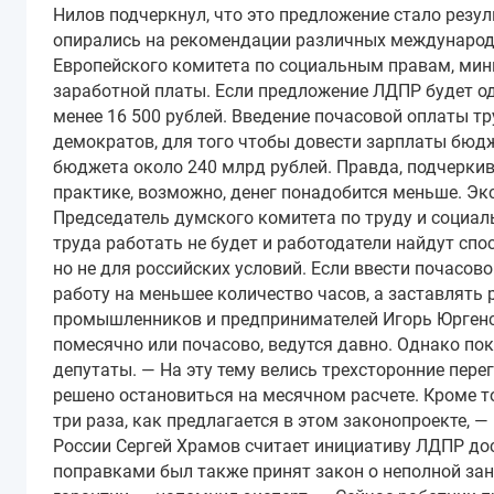
Нилов подчеркнул, что это предложение стало рез
опирались на рекомендации различных международн
Европейского комитета по социальным правам, мин
заработной платы. Если предложение ЛДПР будет одо
менее 16 500 рублей. Введение почасовой оплаты т
демократов, для того чтобы довести зарплаты бюдж
бюджета около 240 млрд рублей. Правда, подчеркив
практике, возможно, денег понадобится меньше. Эк
Председатель думского комитета по труду и социал
труда работать не будет и работодатели найдут спо
но не для российских условий. Если ввести почасов
работу на меньшее количество часов, а заставлять 
промышленников и предпринимателей Игорь Юргенс 
помесячно или почасово, ведутся давно. Однако по
депутаты. — На эту тему велись трехсторонние пе
решено остановиться на месячном расчете. Кроме т
три раза, как предлагается в этом законопроекте, 
России Сергей Храмов считает инициативу ЛДПР дос
поправками был также принят закон о неполной занят