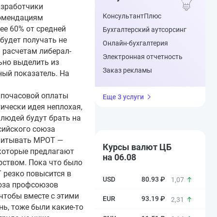
азработчики
КонсультантПлюс
комендациям
ее 60% от средней
Бухгалтерский аутсорсинг
будет получать не
Онлайн-бухгалтерия
 расчетам либерал-
Электронная отчетность
ьно выделить из
Заказ рекламы
ный показатель. На
а почасовой оплаты
Еще 3 услуги
ически идея неплохая,
 людей будут брать на
сийского союза
считывать МРОТ —
Курсы валют ЦБ
 которые предлагают
на 06.08
рством. Пока что было
 резко повысится в
80.93 ₽
1,07
оюза профсоюзов
чтобы вместе с этими
93.19 ₽
2,31
нь, тоже были какие-то