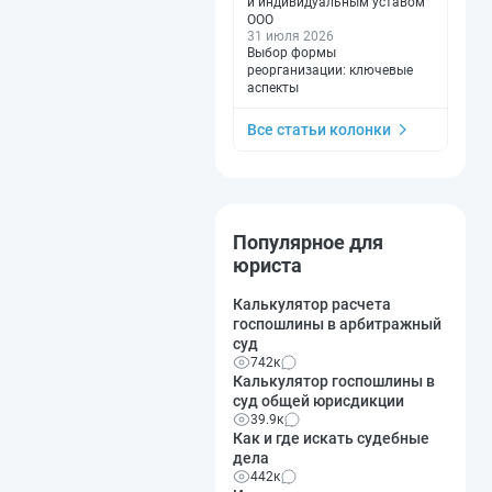
и индивидуальным уставом
ООО
31 июля 2026
Выбор формы
реорганизации: ключевые
аспекты
Все статьи колонки
Популярное для
юриста
Калькулятор расчета
госпошлины в арбитражный
суд
742к
Калькулятор госпошлины в
суд общей юрисдикции
39.9к
Как и где искать судебные
дела
442к