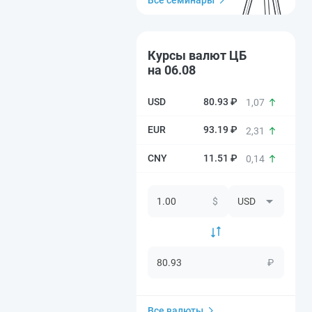
Все семинары
Курсы валют ЦБ
на 06.08
80.93 ₽
1,07
93.19 ₽
2,31
11.51 ₽
0,14
$
₽
Все валюты