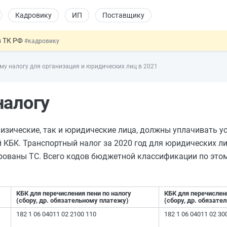
Кадровику
ИП
Поставщику
в ТК РФ
#кадровику
ах предлагают отменить
#физлицу
му налогу для организация и юридических лиц в 2021
ЖС с эскроу-счетами
#юристу
 детям
#физлицу
налогу
овых и ГПХ-отношений
#кадровику
 физические, так и юридические лица, должны уплачивать 
й КБК. Транспортный налог за 2020 год для юридических ли
рованы ТС. Всего кодов бюджетной классификации по этом
КБК для перечисления пени по налогу
КБК для перечислен
(сбору, др. обязательному платежу)
(сбору, др. обязат
182 1 06 04011 02 2100 110
182 1 06 04011 02 30