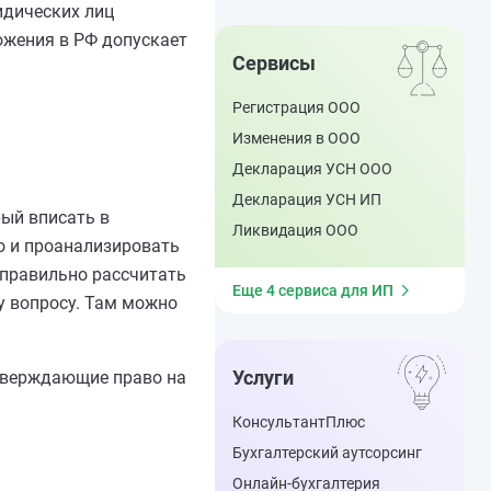
идических лиц
ожения в РФ допускает
Сервисы
Регистрация ООО
Изменения в ООО
Декларация УСН ООО
Декларация УСН ИП
рый вписать в
Ликвидация ООО
о и проанализировать
правильно рассчитать
Еще 4 сервиса для ИП
му вопросу. Там можно
Услуги
дтверждающие право на
КонсультантПлюс
Бухгалтерский аутсорсинг
Онлайн-бухгалтерия