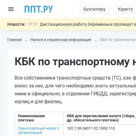
Бухгалтеру
Юристу
Новости:
Дистанционную работу беременных пропишут 
17:17
Госпошлину за устранение ошибок в документ
16:02
Главная
Налоги и справочная информация
КБК по транспортно
Изменят правила контроля за подрядчиками И
15:25
Минцифры предлагает запретить рассылку смс
14:44
КБК по транспортному 
Разработают единые критерии труд
11:31
Важно
Все собственники трансспортных средств (ТС), как
взнос за них, для чего необходимо знать актуальны
ними в официально, в отделении ГИБДД, зарегистри
юрлиц и для физлиц.
Наименование
КБК для перечисления налога (сбора,
платежа
др. обязательного платежа)
Транспортный налог с
182 1 06 04011 02 1000 110
организаций