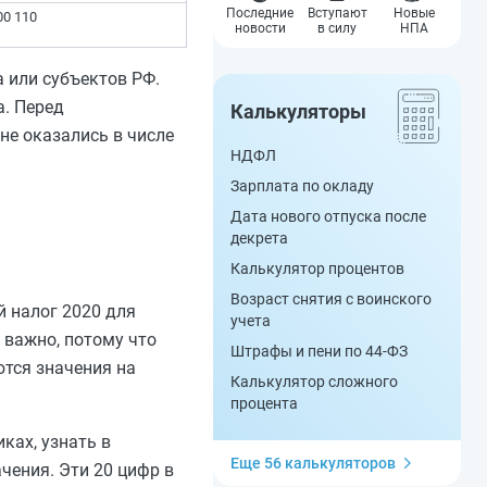
Последние
Вступают
Новые
00 110
новости
в силу
НПА
 или субъектов РФ.
а. Перед
Калькуляторы
не оказались в числе
НДФЛ
Зарплата по окладу
Дата нового отпуска после
декрета
Калькулятор процентов
Возраст снятия с воинского
й налог 2020 для
учета
 важно, потому что
Штрафы и пени по 44-ФЗ
ются значения на
Калькулятор сложного
процента
ках, узнать в
Еще 56 калькуляторов
чения. Эти 20 цифр в