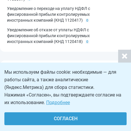
Уведомление о переходе на уплату НДФЛ с
фиксированной прибыли контролируемых
иностранных компаний (КНД 1120417)
0
Уведомление об отказе от уплаты НДФЛ с
фиксированной прибыли контролируемых
иностранных компаний (КНД 1120418)
0
Формы налогового учета по НДС
24
Мы используем файлы cookie: необходимые — для
работы сайта, а также аналитические
Дополнительный лист книги покупок
4
(Яндекс.Метрика) для сбора статистики.
Дополнительный лист книги продаж
4
Нажимая «Согласен», вы подтверждаете согласие на
Журнал учёта полученных и выставленных счетов-
их использование.
Подробнее
фактур
1
Заявление о включении в перечень организаций
СОГЛАСЕН
розничной торговли
0