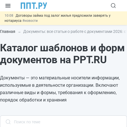
10:08
Договоры займа под залог жилья предложили заверять у
нотариуса
#новости
00:01
10 августа: важные документы, вступающие в силу сегодня
#новости
Главная
Документы: все статьи о работе с документами 2026: с
07.08
Подписан закон о блокировке продажи опасных товаров через
«Честный знак»
#новости
Каталог шаблонов и форм
07.08
Дистанционную работу беременных пропишут в ТК РФ
#новости
документов на PPT.RU
07.08
Важно
Разработают единые критерии трудовых и ГПХ-
отношений
#новости
Документы — это материальные носители информации,
используемые в деятельности организации. Включают
различные виды и формы, требования к оформлению,
порядок обработки и хранения