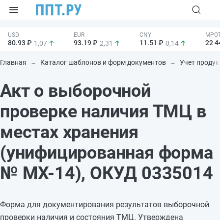
80.93 ₽
93.19 ₽
11.51 ₽
22 4
1,07
2,31
0,14
Главная
Каталог шаблонов и форм документов
Учет продук
Акт о выборочной
проверке наличия ТМЦ в
местах хранения
(унифицированная форма
№ МХ-14), ОКУД 0335014
Форма для документирования результатов выборочной
проверки наличия и состояния ТМЦ. Утверждена