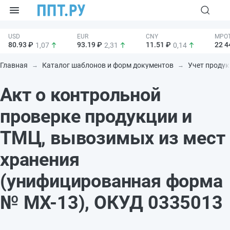
80.93 ₽
93.19 ₽
11.51 ₽
22 4
1,07
2,31
0,14
Главная
Каталог шаблонов и форм документов
Учет продук
Акт о контрольной
проверке продукции и
ТМЦ, вывозимых из мест
хранения
(унифицированная форма
№ МХ-13), ОКУД 0335013