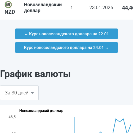
Новозеландский
44,4
23.01.2026
1
доллар
NZD
← Курс новозеландского доллара на 22.01
Курс новозеландского доллара на 24.01 →
График валюты
Новозеландский доллар
46,5