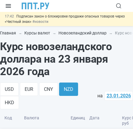
17:42
Подписан закон о блокировке продажи опасных товаров через
«Честный знак»
#новости
17:17
Дистанционную работу беременных пропишут в ТК РФ
#новости
Главная
Курсы валют
Новозеландский доллар
Курс нов
16:02
Госпошлину за устранение ошибок в документах предлагают
Курс новозеландского
отменить
#новости
15:25
Изменят правила контроля за подрядчиками ИЖС с эскроу-
счетами
#новости
доллара на 23 января
11:31
Важно
Разработают единые критерии трудовых и ГПХ-
отношений
#новости
2026 года
USD
EUR
CNY
NZD
на
23.01.2026
HKD
Код
Валюта
Единиц
Дата
Курс 
руб