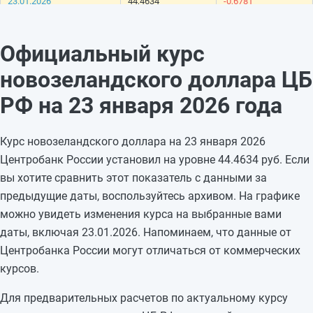
23.01.2026
44,4634
-0,6781
22.01.2026
45,1415
+0,0147
21.01.2026
45,1268
+0,2989
Официальный курс
20.01.2026
44,8279
+0,1165
новозеландского доллара ЦБ
19.01.2026
44,7114
—
18.01.2026
44,7114
—
РФ на 23 января 2026 года
17.01.2026
44,7114
-0,3913
16.01.2026
45,1027
+0,0303
Курс новозеландского доллара на 23 января 2026
15.01.2026
45,0724
-0,4691
Центробанк России установил на уровне 44.4634 руб. Если
14.01.2026
45,5415
+0,264
вы хотите сравнить этот показатель с данными за
13.01.2026
45,2775
-0,4031
предыдущие даты, воспользуйтесь архивом. На графике
12.01.2026
45,6806
—
можно увидеть изменения курса на выбранные вами
11.01.2026
45,6806
—
даты, включая 23.01.2026. Напоминаем, что данные от
10.01.2026
45,6806
—
Центробанка России могут отличаться от коммерческих
09.01.2026
45,6806
—
курсов.
Для предварительных расчетов по актуальному курсу