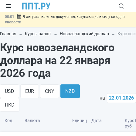
00:01
9 августа: важные документы, вступающие в силу сегодня
#новости
07.08
Подписан закон о блокировке продажи опасных товаров через
«Честный знак»
#новости
Главная
Курсы валют
Новозеландский доллар
Курс нов
07.08
Дистанционную работу беременных пропишут в ТК РФ
#новости
Курс новозеландского
07.08
Госпошлину за устранение ошибок в документах предлагают
отменить
#новости
доллара на 22 января
07.08
Важно
Разработают единые критерии трудовых и ГПХ-
отношений
#новости
2026 года
USD
EUR
CNY
NZD
на
22.01.2026
HKD
Код
Валюта
Единиц
Дата
Курс 
руб