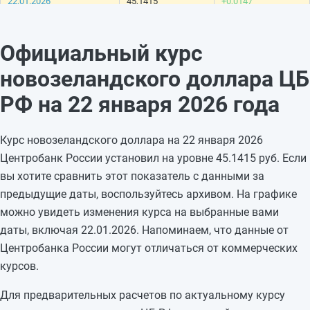
22.01.2026
45,1415
+0,0147
21.01.2026
45,1268
+0,2989
20.01.2026
44,8279
+0,1165
Официальный курс
19.01.2026
44,7114
—
новозеландского доллара ЦБ
18.01.2026
44,7114
—
17.01.2026
44,7114
-0,3913
РФ на 22 января 2026 года
16.01.2026
45,1027
+0,0303
15.01.2026
45,0724
-0,4691
Курс новозеландского доллара на 22 января 2026
14.01.2026
45,5415
+0,264
Центробанк России установил на уровне 45.1415 руб. Если
13.01.2026
45,2775
-0,4031
вы хотите сравнить этот показатель с данными за
12.01.2026
45,6806
—
предыдущие даты, воспользуйтесь архивом. На графике
11.01.2026
45,6806
—
можно увидеть изменения курса на выбранные вами
10.01.2026
45,6806
—
даты, включая 22.01.2026. Напоминаем, что данные от
09.01.2026
45,6806
—
Центробанка России могут отличаться от коммерческих
08.01.2026
45,6806
—
курсов.
Для предварительных расчетов по актуальному курсу