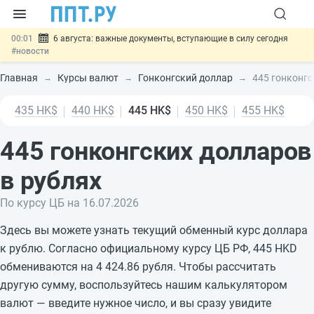
00:01
6 августа: важные документы, вступающие в силу сегодня
#новости
05.08
Обновили сообщения НПФ о договорах НПО и долгосрочных
сбережений
#новости
Главная
Курсы валют
Гонконгский доллар
445 гонконгс
05.08
Мигрантам с судимостью запретят получать ВНЖ и
гражданство: закон подписан
#новости
435 HK$
440 HK$
445 HK$
450 HK$
455 HK$
05.08
Важно
Подписан закон об упрощении госзакупок по 44-ФЗ
#новости
10:09
Риск атак БПЛА можно учитывать при оценке профрисков
445 гонконгских долларов
#новости
в рублях
По курсу ЦБ на 16.07.2026
Здесь вы можете узнать текущий обменный курс доллара
к рублю. Согласно официальному курсу ЦБ РФ, 445 HKD
обмениваются на 4 424.86 рубля. Чтобы рассчитать
другую сумму, воспользуйтесь нашим калькулятором
валют — введите нужное число, и вы сразу увидите