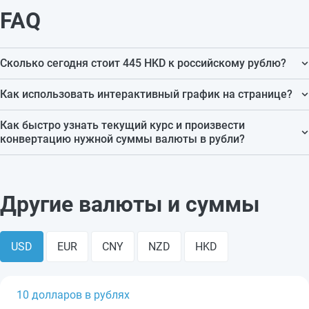
FAQ
Сколько сегодня стоит 445 HKD к российскому рублю?
На текущий момент 445 HKD в RUB стоит 4 424.86 RUB.
Как использовать интерактивный график на странице?
Данные меняются автоматически после установления
Интерактивный график помогает наглядно увидеть
Как быстро узнать текущий курс и произвести
новых курсов ЦБ РФ.
динамику изменения курса за последние месяцы и
конвертацию нужной суммы валюты в рубли?
оценить тенденции.
Для этого можно воспользоваться встроенным
конвертером: выберите валюту и сумму, и вы сразу
Другие валюты и суммы
получите точный результат по сегодняшнему курсу.
USD
EUR
CNY
NZD
HKD
10 долларов в рублях