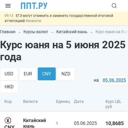
09:13
ЕГЭ могут отменить и заменить государственной итоговой
аттестацией
#новости
00:01
7 августа: важные документы, вступающие в силу сегодня
#новости
Главная
Курсы валют
Китайский юань
Курс юаня на 5 и
06.08
Минпромторг предложил запретить смешанные лоты
Курс юаня на 5 июня 2025
электроники в госзакупках
#новости
06.08
Подписан указ об отмене спецрежима для вкладов физлиц из
недружественных стран
#новости
года
06.08
Важно
Обеспечительный платёж СПОТ могут заменить
банковской гарантией
#новости
USD
EUR
CNY
NZD
на
05.06.2025
HKD
Код
Валюта
Единиц
Дата
Курс ЦБ,
руб
Китайский
10,8685
05.06.2025
1
юань
CNY