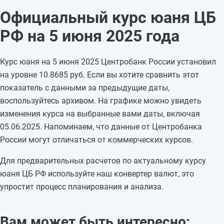
03.06.2025
10,9452
+0,0555
Официальный курс юаня ЦБ
02.06.2025
10,8897
—
РФ на 5 июня 2025 года
01.06.2025
10,8897
—
31.05.2025
10,8897
-0,0043
Курс юаня на 5 июня 2025 Центробанк России установил
30.05.2025
10,894
-0,1564
на уровне 10.8685 руб. Если вы хотите сравнить этот
29.05.2025
11,0504
-0,051
показатель с данными за предыдущие даты,
28.05.2025
11,1014
+0,0212
воспользуйтесь архивом. На графике можно увидеть
27.05.2025
11,0802
+0,003
изменения курса на выбранные вами даты, включая
26.05.2025
11,0772
—
05.06.2025. Напоминаем, что данные от Центробанка
25.05.2025
11,0772
—
России могут отличаться от коммерческих курсов.
24.05.2025
11,0772
+0,0671
23.05.2025
11,0101
-0,0775
Для предварительных расчетов по актуальному курсу
22.05.2025
11,0876
—
юаня ЦБ РФ используйте наш конвертер валют, это
упростит процесс планирования и анализа.
Вам может быть интересно: