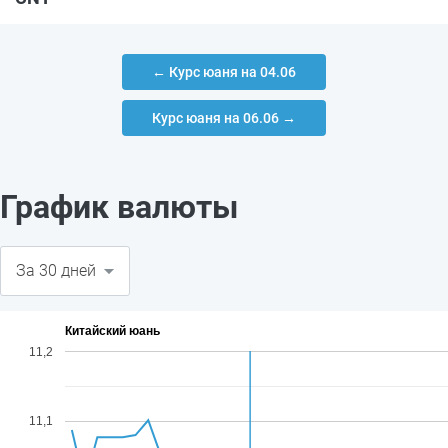
← Курс юаня на 04.06
Курс юаня на 06.06 →
График валюты
Китайский юань
11,2
11,1