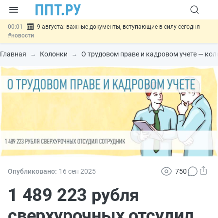
00:01
9 августа: важные документы, вступающие в силу сегодня
#новости
07.08
Подписан закон о блокировке продажи опасных товаров через
«Честный знак»
#новости
Главная
Колонки
О трудовом праве и кадровом учете — ко
07.08
Дистанционную работу беременных пропишут в ТК РФ
#новости
07.08
Госпошлину за устранение ошибок в документах предлагают
отменить
#новости
07.08
Важно
Разработают единые критерии трудовых и ГПХ-
отношений
#новости
Опубликовано:
16 сен
2025
750
1 489 223 рубля
сверхурочных отсудил