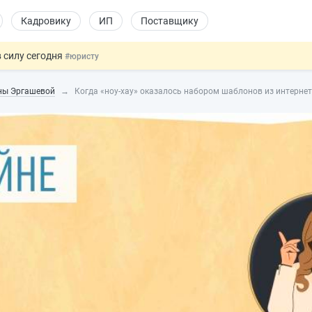
Кадровику
ИП
Поставщику
 силу сегодня
#юристу
 лоты электроники в госзакупках
#заказчику
ины Эргашевой
Когда «ноу-хау» оказалось набором шаблонов из интерне
дов физлиц из недружественных стран
#бухгалтеру
йствительных сделках: инициатива
#юристу
т заменить банковской гарантией
#бухгалтеру