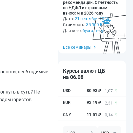
рекомендации. Отчётность
по НДФЛ и страховым
взносам в 2026 году
Дата:
21 сентября 2026
Стоимость:
35 900
₽
Для кого:
бухгалтеру
Все семинары
Курсы валют ЦБ
енности, необходимые
на 06.08
80.93 ₽
1,07
опнуть в суть? Не
ходом юристов.
93.19 ₽
2,31
11.51 ₽
0,14
$