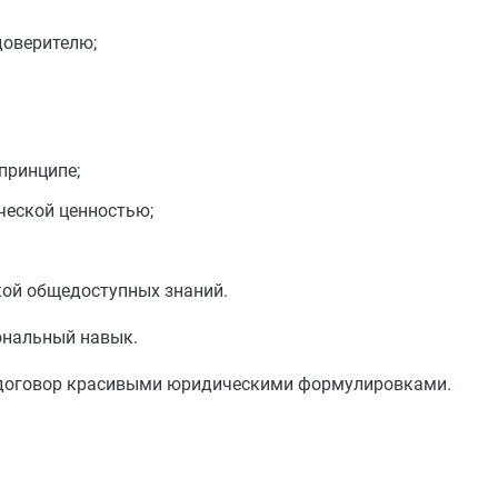
доверителю;
 принципе;
ческой ценностью;
кой общедоступных знаний.
ональный навык.
ь договор красивыми юридическими формулировками.