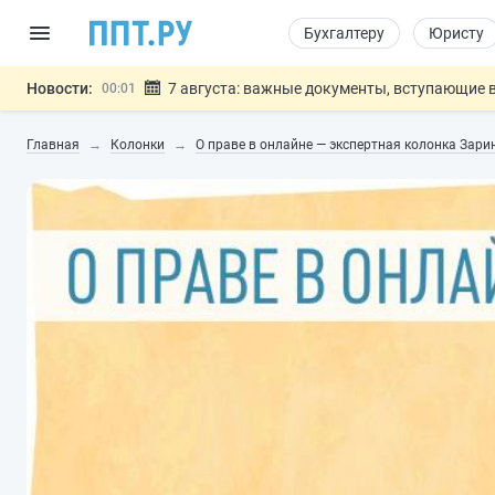
Бухгалтеру
Юристу
Новости:
7 августа: важные документы, вступающие в
00:01
Минпромторг предложил запретить смешанные
06.08
Главная
Колонки
О праве в онлайне — экспертная колонка Зар
Подписан указ об отмене спецрежима для вкла
06.08
Возврат денег за риелторские услуги при неде
06.08
Обеспечительный платёж СПОТ могу
06.08
Важно