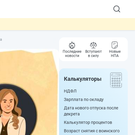
та
Последние
Вступают
Новые
новости
в силу
НПА
Калькуляторы
НДФЛ
Зарплата по окладу
Дата нового отпуска после
декрета
Калькулятор процентов
Возраст снятия с воинского