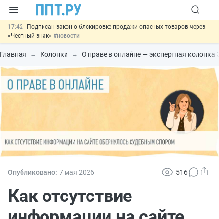
17:42
Подписан закон о блокировке продажи опасных товаров через
«Честный знак»
#новости
17:17
Дистанционную работу беременных пропишут в ТК РФ
#новости
Главная
Колонки
О праве в онлайне — экспертная колонка
16:02
Госпошлину за устранение ошибок в документах предлагают
отменить
#новости
15:25
Изменят правила контроля за подрядчиками ИЖС с эскроу-
счетами
#новости
11:31
Важно
Разработают единые критерии трудовых и ГПХ-
отношений
#новости
Опубликовано:
7 мая 2026
516
Как отсутствие
информации на сайте