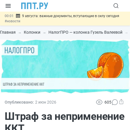
00:01
9 августа: важные документы, вступающие в силу сегодня
#новости
07.08
Подписан закон о блокировке продажи опасных товаров через
«Честный знак»
#новости
Главная
Колонки
НалогПРО — колонка Гузель Валеевой
07.08
Дистанционную работу беременных пропишут в ТК РФ
#новости
07.08
Госпошлину за устранение ошибок в документах предлагают
отменить
#новости
07.08
Важно
Разработают единые критерии трудовых и ГПХ-
отношений
#новости
Опубликовано:
2 июн
2026
605
Штраф за неприменение
ККТ