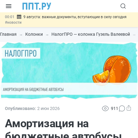
00:01
9 августа: важные документы, вступающие в силу сегодня
#новости
07.08
Подписан закон о блокировке продажи опасных товаров через
«Честный знак»
#новости
Главная
Колонки
НалогПРО — колонка Гузель Валеевой
07.08
Дистанционную работу беременных пропишут в ТК РФ
#новости
07.08
Госпошлину за устранение ошибок в документах предлагают
отменить
#новости
07.08
Важно
Разработают единые критерии трудовых и ГПХ-
отношений
#новости
Опубликовано:
2 июн
2026
911
Амортизация на
бюджетные автобусы