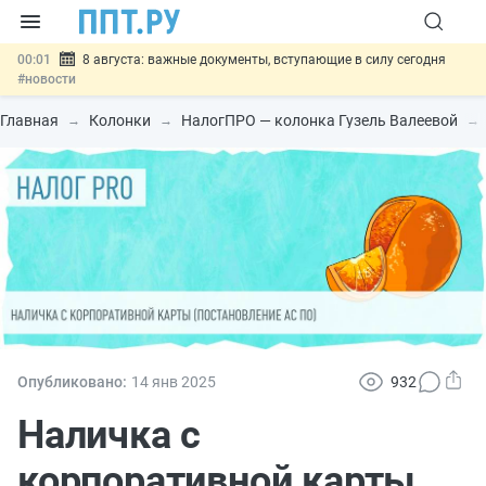
00:01
8 августа: важные документы, вступающие в силу сегодня
#новости
07.08
Подписан закон о блокировке продажи опасных товаров через
«Честный знак»
#новости
Главная
Колонки
НалогПРО — колонка Гузель Валеевой
07.08
Дистанционную работу беременных пропишут в ТК РФ
#новости
07.08
Госпошлину за устранение ошибок в документах предлагают
отменить
#новости
07.08
Важно
Разработают единые критерии трудовых и ГПХ-
отношений
#новости
Опубликовано:
14 янв
2025
932
Наличка с
корпоративной карты