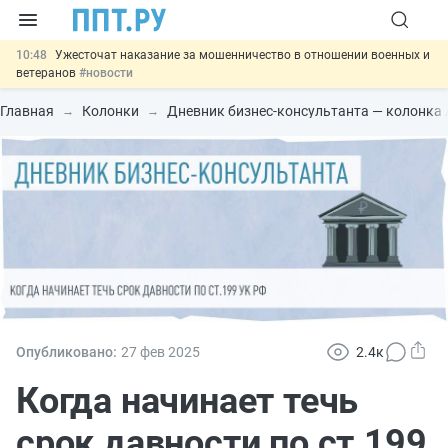
10:48
Ужесточат наказание за мошенничество в отношении военных и
ветеранов
#новости
10:00
Введут маркировку и идентификацию игроков в видеоиграх
#новости
Главная
Колонки
Дневник бизнес-консультанта — колонка
09:13
ЕГЭ могут отменить и заменить государственной итоговой
аттестацией
#новости
00:01
7 августа: важные документы, вступающие в силу сегодня
#новости
11:31
Важно
Разработают единые критерии трудовых и ГПХ-
отношений
#новости
Опубликовано:
27 фев
2025
2.4к
Когда начинает течь
срок давности по ст.199