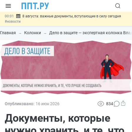
00:01
8 августа: важные документы, вступающие в силу сегодня
#новости
07.08
Подписан закон о блокировке продажи опасных товаров через
«Честный знак»
#новости
Главная
Колонки
Дело в защите — экспертная колонка Вла
07.08
Дистанционную работу беременных пропишут в ТК РФ
#новости
07.08
Госпошлину за устранение ошибок в документах предлагают
отменить
#новости
07.08
Важно
Разработают единые критерии трудовых и ГПХ-
отношений
#новости
Опубликовано:
16 июн
2026
834
Документы, которые
нужно хранить, и те, что