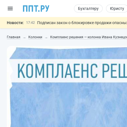
Бухгалтеру
Юристу
Новости:
Подписан закон о блокировке продажи опасны
17:42
Дистанционную работу беременных пропишут 
17:17
Главная
Колонки
Комплаенс решения — колонка Ивана Кузнецо
Госпошлину за устранение ошибок в документ
16:02
Изменят правила контроля за подрядчиками И
15:25
Разработают единые критерии труд
11:31
Важно