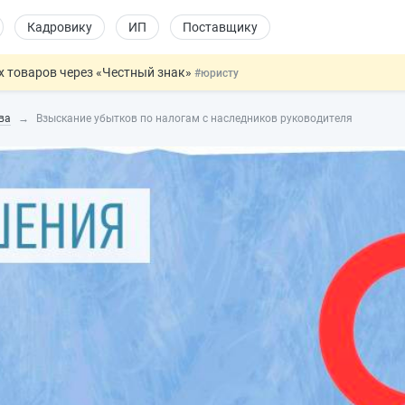
Кадровику
ИП
Поставщику
х товаров через «Честный знак»
#юристу
в ТК РФ
#кадровику
ва
Взыскание убытков по налогам с наследников руководителя
ах предлагают отменить
#физлицу
ЖС с эскроу-счетами
#юристу
овых и ГПХ-отношений
#кадровику