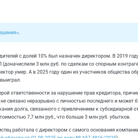
Решения»
.
едителей с долей 10% был назначен директором. В 2019 го
 (доначислили 3 млн руб. по сделкам со спорным контраге
ектор умер. А в 2025 году один из участников общества об
 выиграл.
ерой ответственности за нарушение прав кредитора, причи
не связано неразрывно с личностью последнего и может б
ания долга, связанного с привлечением к субсидиарной о
оимостью 7,7 млн руб., что больше 3 млн руб. убытков.
 истец работала с директором с самого основания компании 
й области от 01.09.2025 по делу № А57-4816/2025
).