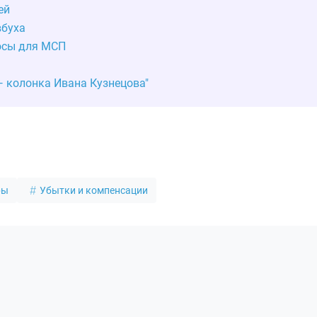
ей
вбуха
осы для МСП
— колонка Ивана Кузнецова"
ры
Убытки и компенсации