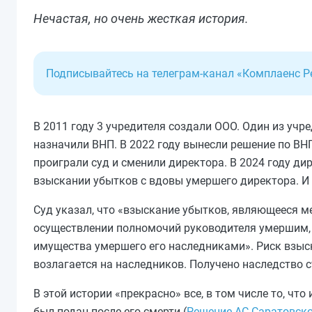
Нечастая, но очень жесткая история.
Подписывайтесь на телеграм-канал «Комплаенс 
В 2011 году 3 учредителя создали ООО. Один из учр
назначили ВНП. В 2022 году вынесли решение по ВНП
проиграли суд и сменили директора. В 2024 году дир
взыскании убытков с вдовы умершего директора. И
Суд указал, что «взыскание убытков, являющееся м
осуществлении полномочий руководителя умершим, 
имущества умершего его наследниками». Риск взыск
возлагается на наследников. Получено наследство ст
В этой истории «прекрасно» все, в том числе то, что
был подан после его смерти (
Решение АС Саратовско