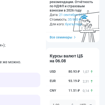
рекомендации. Отчётность
по НДФЛ и страховым
взносам в 2026 году
Дата:
21 сентября 2026
Стоимость:
35 900
₽
Для кого:
бухгалтеру
Все семинары
»);
Курсы валют ЦБ
на 06.08
е же можно.
80.93 ₽
1,07
93.19 ₽
2,31
11.51 ₽
0,14
$