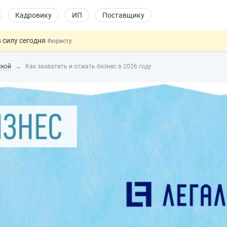
Кадровику
ИП
Поставщику
 силу сегодня
#юристу
долгосрочных сбережений
#бухгалтеру
ской
Как захватить и отжать бизнес в 2026 году
НЖ и гражданство: закон подписан
#физлицу
 на электронные кошельки
#бухгалтеру
купок по 44-ФЗ
#заказчику