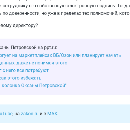
сотруднику его собственную электронную подпись. Тогда
по доверенности, но уже в пределах тех полномочий, кото
овому директору?
аны Петровской на ppt.ru:
оргует на маркетплейсах ВБ/Озон или планирует начать
данных, даже не понимая этого
 с него все потребуют
как этого избежать
— колонка Оксаны Петровской"
uTube
, на
zakon.ru
и в
MAX
.