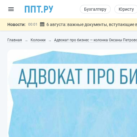
Бухгалтеру
Юристу
Новости:
6 августа: важные документы, вступающие в
00:01
Обновили сообщения НПФ о договорах НПО и 
05.08
Главная
Колонки
Адвокат про бизнес — колонка Оксаны Петров
Мигрантам с судимостью запретят получать В
05.08
Систему страхования вкладов распространили
05.08
Подписан закон об упрощении госза
05.08
Важно