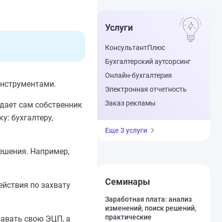
Услуги
КонсультантПлюс
Бухгалтерский аутсорсинг
Онлайн-бухгалтерия
инструментами.
Электронная отчетность
Заказ рекламы
здает сам собственник
у: бухгалтеру,
Еще 3 услуги
решения. Например,
Семинары
ействия по захвату
Заработная плата: анализ
изменений, поиск решений,
практические
давать свою ЭЦП, а