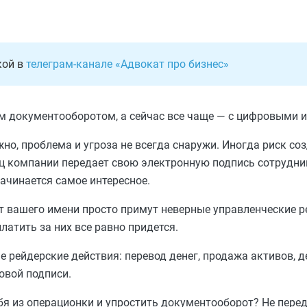
кой в
телеграм-канале «Адвокат про бизнес»
м документооборотом, а сейчас все чаще — с цифровыми 
ажно, проблема и угроза не всегда снаружи. Иногда риск со
ц компании передает свою электронную подпись сотрудник
ачинается самое интересное.
от вашего имени просто примут неверные управленческие 
латить за них все равно придется.
е рейдерские действия: перевод денег, продажа активов, д
овой подписи.
ебя из операционки и упростить документооборот? Не пере