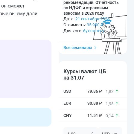
рекомендации. Отчётность
 он сможет
по НДФЛ и страховым
взносам в 2026 году
рые вы ему дали.
Дата:
21 сентября 2026
Стоимость:
35 900
₽
Для кого:
бухгалтеру
Все семинары
Курсы валют ЦБ
на 31.07
79.86 ₽
1,83
90.88 ₽
1,98
11.51 ₽
0,14
$