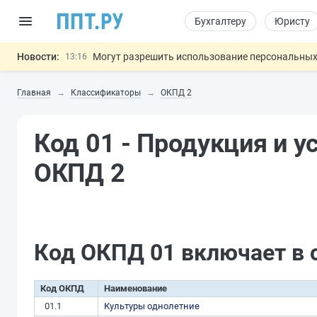
Бухгалтеру
Юристу
Новости:
Могут разрешить использование персональных
13:16
Губернаторам дадут право вводить разрешите
12:42
Главная
Классификаторы
ОКПД 2
ФНС изменит правила рассмотрения жалоб на
12:05
Разработают единые критерии труд
11:31
Важно
Код 01 - Продукция и у
Основания для выдворения иностранцев из Ро
14:02
ОКПД 2
Код ОКПД 01 включает в 
Код ОКПД
Наименование
01.1
Культуры однолетние