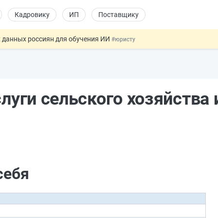
Кадровику
ИП
Поставщику
 данных россиян для обучения ИИ
#юристу
льный учёт иностранцев
#кадровику
 налоговые органы
#бухгалтеру
овых и ГПХ-отношений
#кадровику
слуги сельского хозяйства 
ссии стало больше
#кадровику
себя