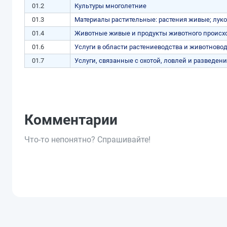
01.2
Культуры многолетние
01.3
Материалы растительные: растения живые; луко
01.4
Животные живые и продукты животного проис
01.6
Услуги в области растениеводства и животновод
01.7
Услуги, связанные с охотой, ловлей и разведе
Комментарии
Что-то непонятно? Спрашивайте!