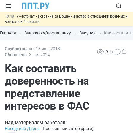
10:48
Ужесточат наказание за мошенничество в отношении военных и
ветеранов
#новости
10:00
Введут маркировку и идентификацию игроков в видеоиграх
#новости
Главная
Заказчику/поставщику
Закупки
Как составить
09:13
ЕГЭ могут отменить и заменить государственной итоговой
аттестацией
#новости
00:01
Опубликовано:
7 августа: важные документы, вступающие в силу сегодня
18 июн
2018
9.2к
#новости
Обновлено:
3 ноя
2024
11:31
Важно
Разработают единые критерии трудовых и ГПХ-
отношений
Как составить
#новости
доверенность на
представление
интересов в ФАС
Над материалом работали:
Наседкина Дарья
(
Постоянный автор ppt.ru
)