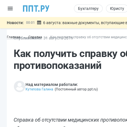
Бухгалтеру
Юристу
Новости:
6 августа: важные документы, вступающие в
00:01
Обновили сообщения НПФ о договорах НПО и 
05.08
Главная
Справка
Как получить справку об отсутствии медицин
Опубликовано:
31 авг
уста
2019
Мигрантам с судимостью запретят получать В
05.08
Систему страхования вкладов распространили
05.08
Как получить справку 
Подписан закон об упрощении госза
05.08
Важно
противопоказаний
Над материалом работали:
Кутепова Галина
(
Постоянный автор ppt.ru
)
Справка об отсутствии медицинских противопо