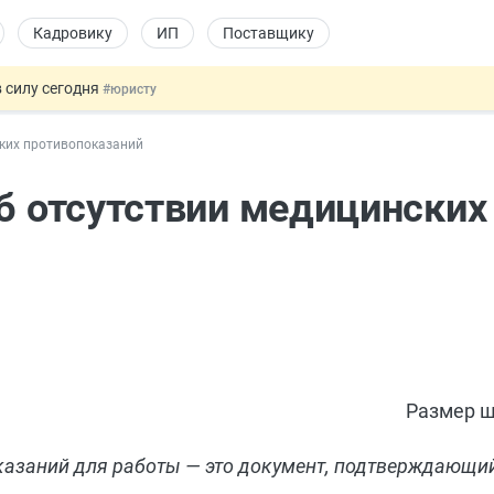
Кадровику
ИП
Поставщику
 силу сегодня
#юристу
долгосрочных сбережений
#бухгалтеру
ских противопоказаний
НЖ и гражданство: закон подписан
#физлицу
 на электронные кошельки
#бухгалтеру
об отсутствии медицинских
купок по 44-ФЗ
#заказчику
Размер ш
казаний для работы — это документ, подтверждающий,