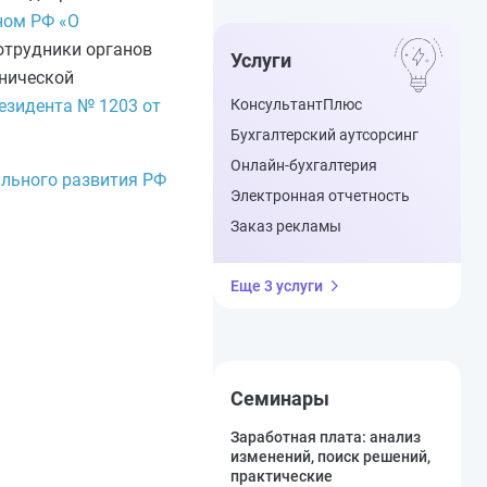
ном РФ «О
отрудники органов
Услуги
хнической
езидента № 1203 от
КонсультантПлюс
Бухгалтерский аутсорсинг
Онлайн-бухгалтерия
ального развития РФ
Электронная отчетность
Заказ рекламы
Еще 3 услуги
Семинары
Заработная плата: анализ
изменений, поиск решений,
практические