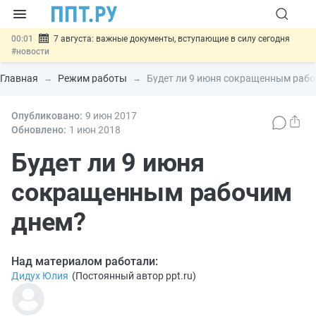
00:01
7 августа: важные документы, вступающие в силу сегодня
#новости
06.08
Минпромторг предложил запретить смешанные лоты
электроники в госзакупках
#новости
Главная
Режим работы
Будет ли 9 июня сокращенным раб
06.08
Подписан указ об отмене спецрежима для вкладов физлиц из
недружественных стран
#новости
06.08
Опубликовано:
Возврат денег за риелторские услуги при недействительных
9 июн
2017
сделках: инициатива
#новости
Обновлено:
1 июн
2018
06.08
Важно
Обеспечительный платёж СПОТ могут заменить
банковской гарантией
Будет ли 9 июня
#новости
сокращенным рабочим
днем?
Над материалом работали:
Дидух Юлия
(
Постоянный автор ppt.ru
)