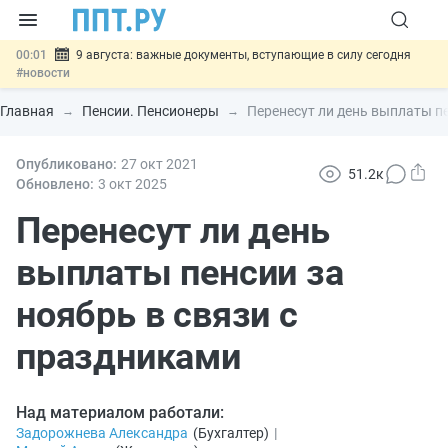
00:01
9 августа: важные документы, вступающие в силу сегодня
#новости
07.08
Подписан закон о блокировке продажи опасных товаров через
«Честный знак»
#новости
Главная
Пенсии. Пенсионеры
Перенесут ли день выплаты пе
07.08
Дистанционную работу беременных пропишут в ТК РФ
#новости
07.08
Опубликовано:
Госпошлину за устранение ошибок в документах предлагают
27 окт
2021
51.2к
отменить
#новости
Обновлено:
3 окт
2025
07.08
Важно
Разработают единые критерии трудовых и ГПХ-
отношений
Перенесут ли день
#новости
выплаты пенсии за
ноябрь в связи с
праздниками
Над материалом работали:
Задорожнева Александра
(
Бухгалтер
)
|