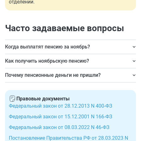
отделении.
Часто задаваемые вопросы
Когда выплатят пенсию за ноябрь?
Это зависит от утвержденного графика выплат в
Как получить ноябрьскую пенсию?
вашем регионе. Но если даты выпадают на 2–4-е
Праздники не меняют порядок выплат: если вы
числа, то деньги должны прийти заранее, не позднее
Почему пенсионные деньги не пришли?
обычно получаете деньги на карту, то туда их и
01.11.2025.
Отказывать в перечислении пенсий просто так власти
перечислят, а если выбрали доставку на почту, то
не станут. Но если вам почему-то в обычный срок
придется идти в отделение самостоятельно. Но
Правовые документы
деньги не пришли, то обратитесь в клиентскую службу
предварительно узнайте, не изменится ли режим
Федеральный закон от 28.12.2013 N 400-ФЗ
Соцфонда региона проживания. Либо звоните на
работы.
Федеральный закон от 15.12.2001 N 166-ФЗ
единый контактный номер 8 (800) 100-00-01. Звонок и
консультация бесплатные.
Федеральный закон от 08.03.2022 N 46-ФЗ
Постановление Правительства РФ от 28.03.2023 N