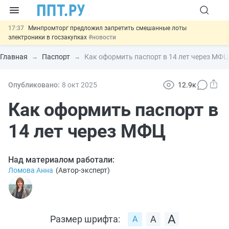
17:37
Минпромторг предложил запретить смешанные лоты
электроники в госзакупках
#новости
17:13
Подписан указ об отмене спецрежима для вкладов физлиц из
недружественных стран
#новости
Главная
Паспорт
Как оформить паспорт в 14 лет через МФЦ
16:30
Возврат денег за риелторские услуги при недействительных
сделках: инициатива
#новости
15:51
МВД запускает автоматическое аннулирование патента
Опубликовано:
8 окт
2025
12.9к
иностранцев за неуплату НДФЛ
#новости
13:48
Важно
Обеспечительный платёж СПОТ могут заменить
Как оформить паспорт в
банковской гарантией
#новости
14 лет через МФЦ
Над материалом работали:
Ломова Анна
(
Автор-эксперт
)
Размер шрифта: