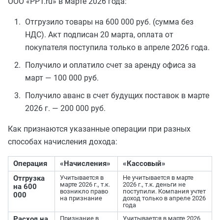
ООО «PPT.ru» в марте 2026 года:
Отгрузило товары на 600 000 руб. (сумма без
НДС). Акт подписан 20 марта, оплата от
покупателя поступила только в апреле 2026 года.
Получило и оплатило счет за аренду офиса за
март — 100 000 руб.
Получило аванс в счет будущих поставок в марте
2026 г. — 200 000 руб.
Как признаются указанные операции при разных
способах начисления дохода:
Операция
«Начисления»
«Кассовый»
Отгрузка
Учитывается в
Не учитывается в марте
марте 2026 г., т.к.
2026 г., т.к. деньги не
на 600
возникло право
поступили. Компания учтет
000
на признание
доход только в апреле 2026
года
Расход на
Признание в
Учитывается в марте 2026