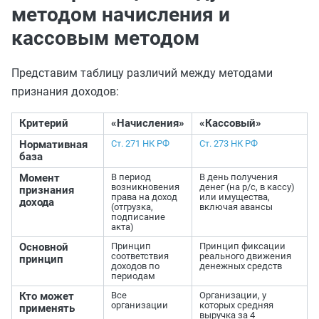
методом начисления и
кассовым методом
Представим таблицу различий между методами
признания доходов:
Критерий
«Начисления»
«Кассовый»
Нормативная
Ст. 271 НК РФ
Ст. 273 НК РФ
база
Момент
В период
В день получения
возникновения
денег (на р/с, в кассу)
признания
права на доход
или имущества,
дохода
(отгрузка,
включая авансы
подписание
акта)
Основной
Принцип
Принцип фиксации
соответствия
реального движения
принцип
доходов по
денежных средств
периодам
Кто может
Все
Организации, у
организации
которых средняя
применять
выручка за 4