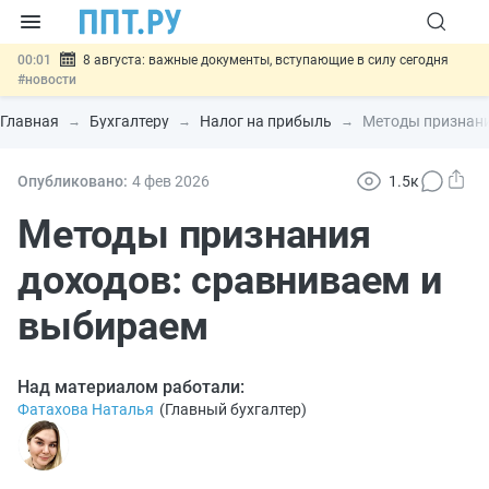
00:01
8 августа: важные документы, вступающие в силу сегодня
#новости
07.08
Подписан закон о блокировке продажи опасных товаров через
«Честный знак»
#новости
Главная
Бухгалтеру
Налог на прибыль
Методы признани
07.08
Дистанционную работу беременных пропишут в ТК РФ
#новости
07.08
Госпошлину за устранение ошибок в документах предлагают
Опубликовано:
4 фев
2026
1.5к
отменить
#новости
07.08
Важно
Разработают единые критерии трудовых и ГПХ-
Методы признания
отношений
#новости
доходов: сравниваем и
выбираем
Над материалом работали:
Фатахова Наталья
(
Главный бухгалтер
)