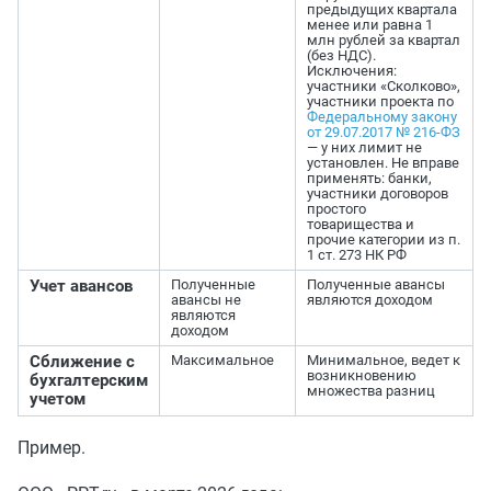
предыдущих квартала
менее или равна 1
млн рублей за квартал
(без НДС).
Исключения:
участники «Сколково»,
участники проекта по
Федеральному закону
от 29.07.2017 № 216-ФЗ
— у них лимит не
установлен. Не вправе
применять: банки,
участники договоров
простого
товарищества и
прочие категории из п.
1 ст. 273 НК РФ
Учет авансов
Полученные
Полученные авансы
авансы не
являются доходом
являются
доходом
Сближение с
Максимальное
Минимальное, ведет к
возникновению
бухгалтерским
множества разниц
учетом
Пример.