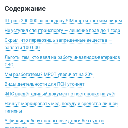
Содержание
Штраф 200 000 за передачу SIM-карты третьим лицам
Не уступил спецтранспорту — лишение прав до 1 года
Скрыл, что перевозишь запрещённые вещества —
заплати 100 000
Льготы тем, кто взял на работу инвалидов-ветеранов
СВО
Мы разбогатеем? МРОТ увеличат на 20%
Виды деятельности для ПСН уточнят
ФНС введёт единый документ о постановке на учёт
Начнут маркировать мёд, посуду и средства личной
гигиены
У физлиц заберут налоговые долги без суда и