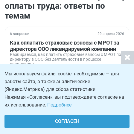
оплаты труда: ответы по
темам
6 вопросов
29 апреля 2026
Как оплатить страховые взносы с МРОТ за
директора ООО ликвидируемой компании
Разбираемся, как платить страховые взносы с МРОТ по
директору в ООО без деятельности в процессе
ликвидации.
Мы используем файлы cookie: необходимые — для
3 809
работы сайта, а также аналитические
(Яндекс.Метрика) для сбора статистики.
8 вопросов
22 августа 2025
Нажимая «Согласен», вы подтверждаете согласие на
Какой МРОТ при неполной ставке работника
их использование.
Подробнее
Разбираемся, как выплачивать зарплату сотрудникам
на неполной ставке, если необходимо платить не ниже
МРОТ.
СОГЛАСЕН
31 416