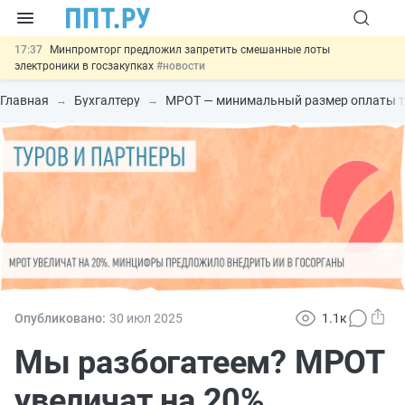
17:37
Минпромторг предложил запретить смешанные лоты
электроники в госзакупках
#новости
17:13
Подписан указ об отмене спецрежима для вкладов физлиц из
недружественных стран
#новости
Главная
Бухгалтеру
МРОТ — минимальный размер оплаты т
16:30
Возврат денег за риелторские услуги при недействительных
сделках: инициатива
#новости
15:51
МВД запускает автоматическое аннулирование патента
иностранцев за неуплату НДФЛ
#новости
13:48
Важно
Обеспечительный платёж СПОТ могут заменить
банковской гарантией
#новости
Опубликовано:
30 июл
2025
1.1к
Мы разбогатеем? МРОТ
увеличат на 20%.