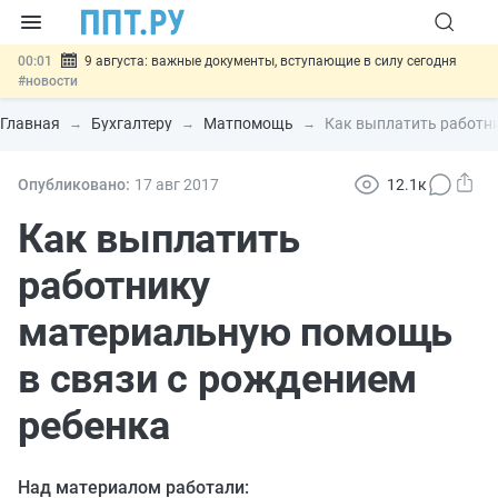
00:01
9 августа: важные документы, вступающие в силу сегодня
#новости
07.08
Подписан закон о блокировке продажи опасных товаров через
«Честный знак»
#новости
Главная
Бухгалтеру
Матпомощь
Как выплатить работн
07.08
Дистанционную работу беременных пропишут в ТК РФ
#новости
07.08
Госпошлину за устранение ошибок в документах предлагают
Опубликовано:
17 авг
2017
12.1к
отменить
#новости
07.08
Важно
Разработают единые критерии трудовых и ГПХ-
Как выплатить
отношений
#новости
работнику
материальную помощь
в связи с рождением
ребенка
Над материалом работали: