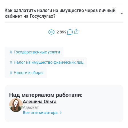
время, даже нерабочее.
Подтвержденная учетная запись на портале и
Как заплатить налоги на имущество через личный
введенный в личном кабинете ИНН.
кабинет на Госуслугах?
Выберите раздел «Платежи», начисленные налоговые
2 899
платежи отображаются в разделе «К оплате» либо в
разделе «Оплата по квитанции» по номеру УИН.
Государственные услуги
Налог на имущество физических лиц
Налоги и сборы
Над материалом работали:
Алешина Ольга
Адвокат
Все статьи автора