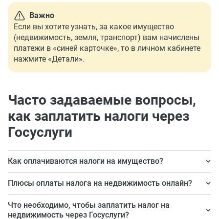
Важно
Если вы хотите узнать, за какое имущество
(недвижимость, земля, транспорт) вам начислены
платежи в «синей карточке», то в личном кабинете
нажмите «Детали».
Часто задаваемые вопросы,
как заплатить налоги через
Госуслуги
Как оплачиваются налоги на имущество?
Наличными по квитанции в банке (банкомате) или
Плюсы оплаты налога на недвижимость онлайн?
онлайн через портал Госуслуг, сайт ФНС.
Удобство и быстрота — заплатить можно, не выходя
Что необходимо, чтобы заплатить налог на
из дома, не тратя время на посещение банка, в любое
недвижимость через Госуслуги?