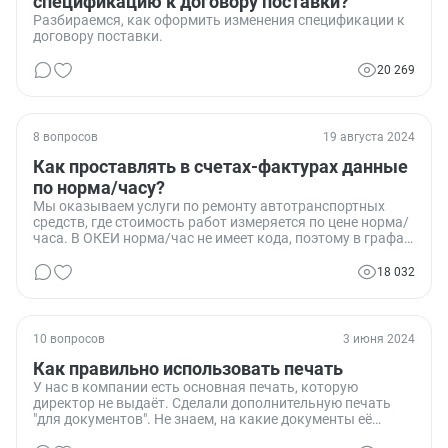
спецификацию к договору поставки?
Разбираемся, как оформить изменения спецификации к
договору поставки.
20 269
8 вопросов
19 августа 2024
Как проставлять в счетах-фактурах данные
по норма/часу?
Мы оказываем услуги по ремонту автотранспортных
средств, где стоимость работ измеряется по цене норма/
часа. В ОКЕИ норма/час не имеет кода, поэтому в графах
2 и 2а выставляемых счетов-фактур мы ставим прочерк.
Один из наших контрагентов требует изменить данные в
18 032
графах 3 и 4 счетов-фактур, сославшись на
Постановление №1137. Как правильно заполнять эти
графы, и прав ли наш контрагент в своих требованиях?
10 вопросов
3 июня 2024
Как правильно использовать печать
У нас в компании есть основная печать, которую
директор не выдаёт. Сделали дополнительную печать
"для документов". Не знаем, на какие документы её
можно ставить. Хочу написать приказ, который бы