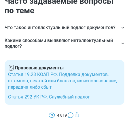
Часто задаваемые вопросы
по теме
Что такое интеллектуальный подлог документов?
Это опасное деяние, выраженное в составлении
Какими способами выявляют интеллектуальный
заведомо ложного (фиктивного) документа с
подлог?
извращением им удостоверяемых фактов или
Для этого используют экспертизу с элементами
событий.
документоведения, графологического анализа и
Правовые документы
криминалистики. Обычно все это проводится в рамках
Статья 19.23 КОАП РФ. Подделка документов,
следственных, оперативных или судебных действий.
штампов, печатей или бланков, их использование,
передача либо сбыт
Статья 292 УК РФ. Служебный подлог
4 819