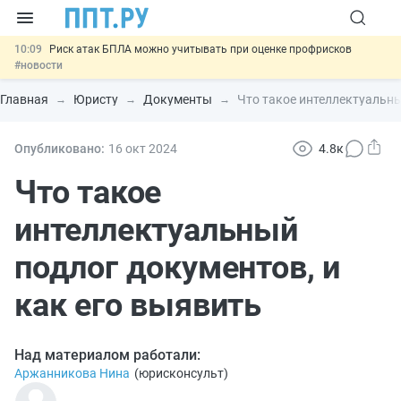
10:09
Риск атак БПЛА можно учитывать при оценке профрисков
#новости
00:01
6 августа: важные документы, вступающие в силу сегодня
#новости
Главная
Юристу
Документы
Что такое интеллектуальны
05.08
Обновили сообщения НПФ о договорах НПО и долгосрочных
сбережений
#новости
05.08
Мигрантам с судимостью запретят получать ВНЖ и
Опубликовано:
16 окт
2024
4.8к
гражданство: закон подписан
#новости
05.08
Важно
Подписан закон об упрощении госзакупок по 44-ФЗ
Что такое
#новости
интеллектуальный
подлог документов, и
как его выявить
Над материалом работали:
Аржанникова Нина
(
юрисконсульт
)