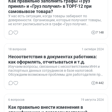
Как правильно заполнить графы «Груз
принял» и «Груз получил» в ТОРГ-12 при
самовывозе товара?
У нас есть ситуация, когда товары забирают по
доверенности. Организации, которые получают товары,
не хотят расписываться в графе «Груз получил
грузополучатель». Они говорят, что это должен сделать
их кладовщик на складе. Мы считаем, что если у них есть
7 148
доверенность на получение товаров, они и являются
грузополучателями. Кто прав?
18 вопросов
1 октября 2024
Несоответствия в документах работника:
как оформлять, отчитываться и т.д.
Изучаем вопросы, связанные с несоответствием ИНН и
паспортных данных сотрудников в базе налоговой.
Обсуждаем возможные проблемы для работодателя при
сдаче отчетности и варианты их решения.
9 442
6 вопросов
19 августа 2024
Как правильно внести изменения в