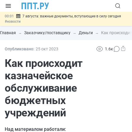
00:01
7 августа: важные документы, вступающие в силу сегодня
#новости
06.08
Минпромторг предложил запретить смешанные лоты
электроники в госзакупках
#новости
Главная
Заказчику/поставщику
Деньги
Как происходи
06.08
Подписан указ об отмене спецрежима для вкладов физлиц из
недружественных стран
#новости
06.08
Возврат денег за риелторские услуги при недействительных
Опубликовано:
25 окт
2023
1.6к
сделках: инициатива
#новости
06.08
Важно
Обеспечительный платёж СПОТ могут заменить
Как происходит
банковской гарантией
#новости
казначейское
обслуживание
бюджетных
учреждений
Над материалом работали: