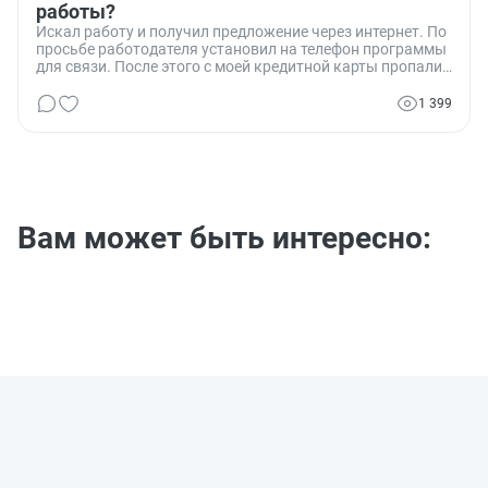
работы?
Искал работу и получил предложение через интернет. По
просьбе работодателя установил на телефон программы
для связи. После этого с моей кредитной карты пропали
деньги. В полиции сказали, что деньги украли через одну
из этих программ. Юристы предлагают подать иск о
1 399
незаконном обогащении. Стоит ли это делать и каковы
шансы на успех?
Вам может быть интересно: