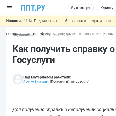
Бухгалтеру
Юристу
Новости:
Подписан закон о блокировке продажи опасны
17:42
Дистанционную работу беременных пропишут 
17:17
Главная
Бюджетный учет
Как получить справку о неполучении п
Опубликовано:
20 окт
ября
2023
Госпошлину за устранение ошибок в документ
16:02
Изменят правила контроля за подрядчиками И
15:25
Как получить справку о
Разработают единые критерии труд
11:31
Важно
Госуслуги
Над материалом работали:
Яценко Виктория
(
Постоянный автор ppt.ru
)
Для получения справки о неполучении социаль