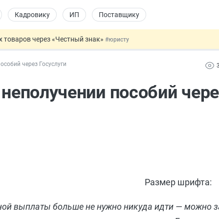
Кадровику
ИП
Поставщику
х товаров через «Честный знак»
#юристу
в ТК РФ
#кадровику
особий через Госуслуги
ах предлагают отменить
#физлицу
ЖС с эскроу-счетами
#юристу
 неполучении пособий чер
овых и ГПХ-отношений
#кадровику
Размер шрифта:
ной выплаты больше не нужно никуда идти — можно з