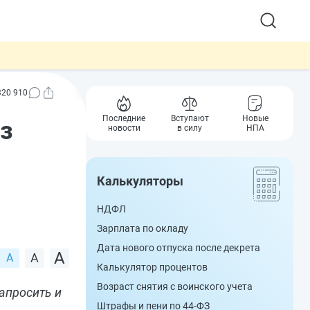
320 910
Последние
Вступают
Новые
ез
новости
в силу
НПА
Калькуляторы
НДФЛ
Зарплата по окладу
Дата нового отпуска после декрета
Калькулятор процентов
Возраст снятия с воинского учета
апросить и
Штрафы и пени по 44-ФЗ