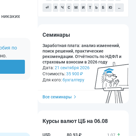
⏎
Я
Ч
С
М
И
Т
Ь
Б
Ю
←
и никаких
Семинары
Заработная плата: анализ изменений,
обия по
поиск решений, практические
но.
рекомендации. Отчётность по НДФЛ и
страховым взносам в 2026 году
Дата:
21 сентября 2026
Стоимость:
35 900
₽
Для кого:
бухгалтеру
Все семинары
Курсы валют ЦБ на 06.08
80.93 ₽
1,07