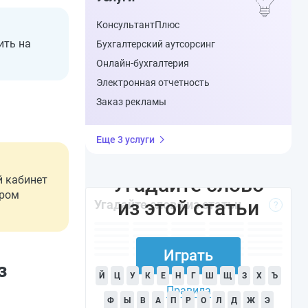
КонсультантПлюс
ить на
Бухгалтерский аутсорсинг
Онлайн-бухгалтерия
Электронная отчетность
Заказ рекламы
Еще 3 услуги
Угадайте слово
й кабинет
ером
из этой статьи
Угадайте слово из статьи
?
Играть
з
Й
Ц
У
К
Е
Н
Г
Ш
Щ
З
Х
Ъ
Правила
Ф
Ы
В
А
П
Р
О
Л
Д
Ж
Э