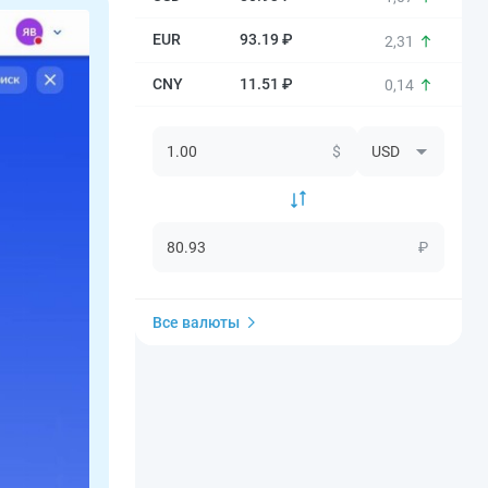
93.19 ₽
2,31
11.51 ₽
0,14
$
₽
Все валюты