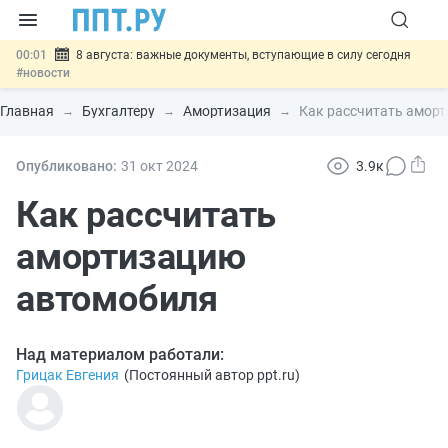
00:01
8 августа: важные документы, вступающие в силу сегодня
#новости
07.08
Подписан закон о блокировке продажи опасных товаров через
«Честный знак»
#новости
Главная
Бухгалтеру
Амортизация
Как рассчитать амор
07.08
Дистанционную работу беременных пропишут в ТК РФ
#новости
07.08
Госпошлину за устранение ошибок в документах предлагают
Опубликовано:
31 окт
2024
3.9к
отменить
#новости
07.08
Важно
Разработают единые критерии трудовых и ГПХ-
Как рассчитать
отношений
#новости
амортизацию
автомобиля
Над материалом работали:
Грицак Евгения
(
Постоянный автор ppt.ru
)