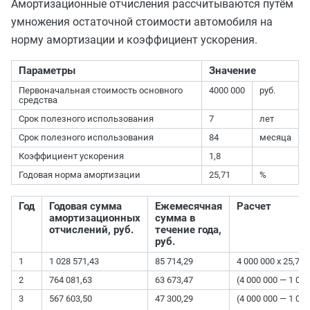
Амортизационные отчисления рассчитываются путём
умножения остаточной стоимости автомобиля на
норму амортизации и коэффициент ускорения.
Параметры
Значение
Первоначальная стоимость основного
4000 000
руб.
средства
Срок полезного использования
7
лет
Срок полезного использования
84
месяца
Коэффициент ускорения
1,8
Годовая норма амортизации
25,71
%
Год
Годовая сумма
Ежемесячная
Расчет
амортизационных
сумма в
отчислений, руб.
течение года,
руб.
1
1 028 571,43
85 714,29
4 000 000 х 25,71
2
764 081,63
63 673,47
(4 000 000 — 1 028
3
567 603,50
47 300,29
(4 000 000 — 1 02