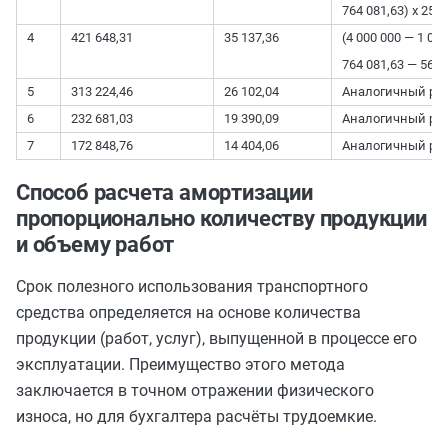
764 081,63) х 25,7
4
421 648,31
35 137,36
(4 000 000 — 1 02
764 081,63 — 567 6
5
313 224,46
26 102,04
Аналогичный ра
6
232 681,03
19 390,09
Аналогичный ра
7
172 848,76
14 404,06
Аналогичный ра
Способ расчета амортизации
пропорционально количеству продукции
и объему работ
Срок полезного использования транспортного
средства определяется на основе количества
продукции (работ, услуг), выпущенной в процессе его
эксплуатации. Преимущество этого метода
заключается в точном отражении физического
износа, но для бухгалтера расчёты трудоемкие.