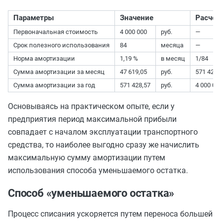
Параметры
Значение
Расчет
Первоначальная стоимость
4 000 000
руб.
—
Срок полезного использования
84
месяца
—
Норма амортизации
1,19 %
в месяц
1/84
Сумма амортизации за месяц
47 619,05
руб.
571 428, 
Сумма амортизации за год
571 428,57
руб.
4 000 000
Основываясь на практическом опыте, если у
предприятия период максимальной прибыли
совпадает с началом эксплуатации транспортного
средства, то наиболее выгодно сразу же начислить
максимальную сумму амортизации путем
использования способа уменьшаемого остатка.
Способ «уменьшаемого остатка»
Процесс списания ускоряется путем переноса большей