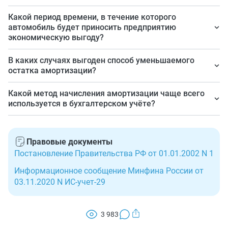
Временной период эксплуатации автомобиля, в
Какой период времени, в течение которого
течение которого он способен приносить доход.
автомобиль будет приносить предприятию
экономическую выгоду?
Более 12 месяцев.
В каких случаях выгоден способ уменьшаемого
остатка амортизации?
Если предприятие нацелено на получение
Какой метод начисления амортизации чаще всего
максимальной прибыли в первые месяцы
используется в бухгалтерском учёте?
использования основного средства.
Линейный метод.
Правовые документы
Постановление Правительства РФ от 01.01.2002 N 1
Информационное сообщение Минфина России от
03.11.2020 N ИС-учет-29
3 983