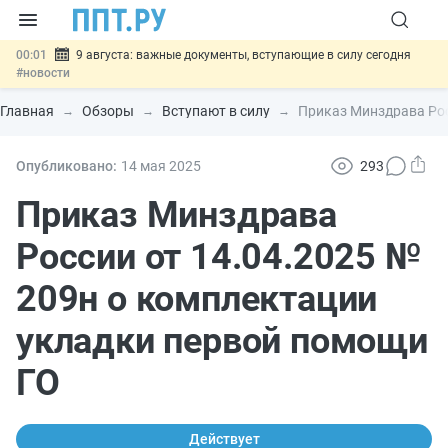
00:01
9 августа: важные документы, вступающие в силу сегодня
#новости
07.08
Подписан закон о блокировке продажи опасных товаров через
«Честный знак»
#новости
Главная
Обзоры
Вступают в силу
Приказ Минздрава Рос
07.08
Дистанционную работу беременных пропишут в ТК РФ
#новости
07.08
Госпошлину за устранение ошибок в документах предлагают
Опубликовано:
14 мая 2025
293
отменить
#новости
07.08
Важно
Разработают единые критерии трудовых и ГПХ-
Приказ Минздрава
отношений
#новости
России от 14.04.2025 №
209н о комплектации
укладки первой помощи
ГО
Действует