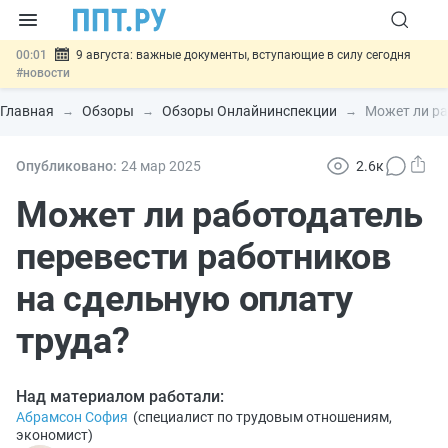
00:01
9 августа: важные документы, вступающие в силу сегодня
#новости
07.08
Подписан закон о блокировке продажи опасных товаров через
«Честный знак»
#новости
Главная
Обзоры
Обзоры Онлайнинспекции
Может ли ра
07.08
Дистанционную работу беременных пропишут в ТК РФ
#новости
07.08
Госпошлину за устранение ошибок в документах предлагают
Опубликовано:
24 мар
2025
2.6к
отменить
#новости
07.08
Важно
Разработают единые критерии трудовых и ГПХ-
Может ли работодатель
отношений
#новости
перевести работников
на сдельную оплату
труда?
Над материалом работали:
Абрамсон София
(
специалист по трудовым отношениям,
экономист
)