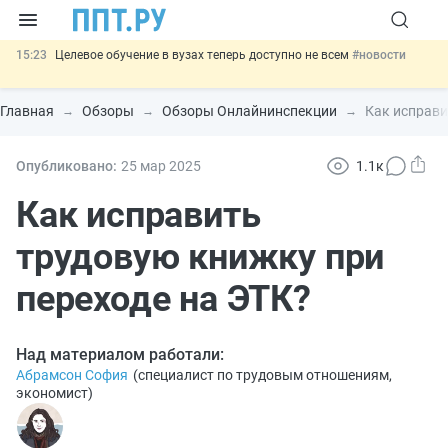
15:23
Целевое обучение в вузах теперь доступно не всем
#новости
14:34
НМЦК на топливо: ФАС разъяснила порядок расчёта до конца
2026 года
#новости
Главная
Обзоры
Обзоры Онлайнинспекции
Как исправи
13:02
Важно
СФР переведёт обмен по пособиям в СЭДО на
платформу ГИС ЕЦП до 31 августа
#новости
12:20
Введут обязательное страхование банковских гарантий по
Опубликовано:
25 мар
2025
1.1к
крупным госконтрактам
#новости
16:09
Кредиты МСП, пострадавших от терактов, могут
Как исправить
реструктурировать
#новости
трудовую книжку при
переходе на ЭТК?
Над материалом работали:
Абрамсон София
(
специалист по трудовым отношениям,
экономист
)