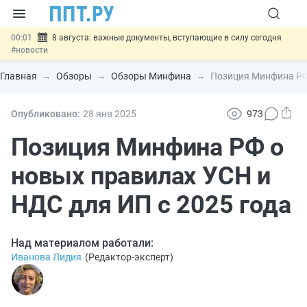
00:01
8 августа: важные документы, вступающие в силу сегодня
#новости
07.08
Подписан закон о блокировке продажи опасных товаров через
«Честный знак»
#новости
Главная
Обзоры
Обзоры Минфина
Позиция Минфина РФ 
07.08
Дистанционную работу беременных пропишут в ТК РФ
#новости
07.08
Госпошлину за устранение ошибок в документах предлагают
Опубликовано:
28 янв
2025
973
отменить
#новости
07.08
Важно
Разработают единые критерии трудовых и ГПХ-
Позиция Минфина РФ о
отношений
#новости
новых правилах УСН и
НДС для ИП с 2025 года
Над материалом работали:
Иванова Лидия
(
Редактор-эксперт
)