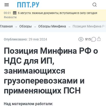
00:01
6 августа: важные документы, вступающие в силу сегодня
#новости
05.08
Обновили сообщения НПФ о договорах НПО и долгосрочных
сбережений
#новости
Главная
Обзоры
Обзоры Минфина
Позиция Минфина РФ
05.08
Мигрантам с судимостью запретят получать ВНЖ и
гражданство: закон подписан
#новости
05.08
Систему страхования вкладов распространили на электронные
Опубликовано:
29 янв
2024
915
кошельки
#новости
05.08
Важно
Подписан закон об упрощении госзакупок по 44-ФЗ
Позиция Минфина РФ о
#новости
НДС для ИП,
занимающихся
грузоперевозками и
применяющих ПСН
Над материалом работали: