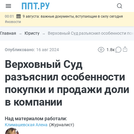
00:01
9 августа: важные документы, вступающие в силу сегодня
#новости
07.08
Подписан закон о блокировке продажи опасных товаров через
«Честный знак»
#новости
Главная
Юристу
Верховный Суд разъяснил особенности пок
07.08
Дистанционную работу беременных пропишут в ТК РФ
#новости
07.08
Госпошлину за устранение ошибок в документах предлагают
Опубликовано:
16 авг
2024
1.8к
отменить
#новости
07.08
Важно
Разработают единые критерии трудовых и ГПХ-
Верховный Суд
отношений
#новости
разъяснил особенности
покупки и продажи доли
в компании
Над материалом работали:
Климашевская Алена
(
Журналист
)