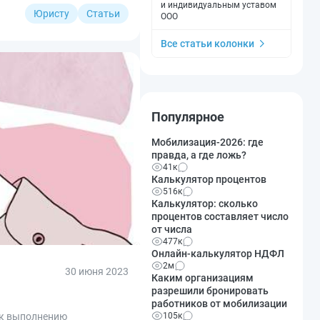
и индивидуальным уставом
Юристу
Статьи
ООО
Все статьи колонки
Популярное
Мобилизация-2026: где
правда, а где ложь?
41к
Калькулятор процентов
516к
Калькулятор: сколько
процентов составляет число
от числа
477к
Онлайн-калькулятор НДФЛ
2м
30 июня 2023
Каким организациям
разрешили бронировать
работников от мобилизации
105к
 к выполнению