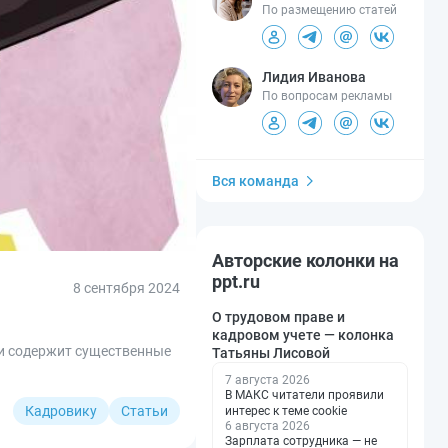
По размещению статей
Лидия Иванова
По вопросам рекламы
Вся команда
Авторские колонки на
ppt.ru
8 сентября 2024
О трудовом праве и
кадровом учете — колонка
 и содержит существенные
Татьяны Лисовой
7 августа 2026
В МАКС читатели проявили
Кадровику
Статьи
интерес к теме cookie
6 августа 2026
Зарплата сотрудника — не