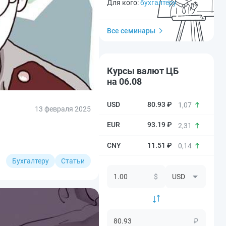
Для кого:
бухгалтеру
Все семинары
Курсы валют ЦБ
на 06.08
80.93 ₽
1,07
13 февраля 2025
93.19 ₽
2,31
11.51 ₽
0,14
Бухгалтеру
Статьи
$
₽