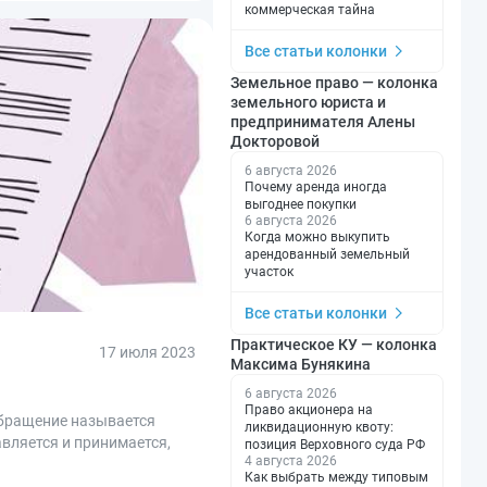
коммерческая тайна
Все статьи колонки
Земельное право — колонка
земельного юриста и
предпринимателя Алены
Докторовой
6 августа 2026
Почему аренда иногда
выгоднее покупки
6 августа 2026
Когда можно выкупить
арендованный земельный
участок
Все статьи колонки
Практическое КУ — колонка
17 июля 2023
Максима Бунякина
6 августа 2026
Право акционера на
обращение называется
ликвидационную квоту:
вляется и принимается,
позиция Верховного суда РФ
4 августа 2026
Как выбрать между типовым