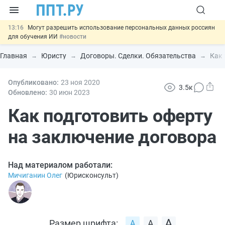
13:16
Могут разрешить использование персональных данных россиян
для обучения ИИ
#новости
12:42
Губернаторам дадут право вводить разрешительный учёт
иностранцев
#новости
Главная
Юристу
Договоры. Сделки. Обязательства
Как 
12:05
ФНС изменит правила рассмотрения жалоб на налоговые
органы
#новости
11:31
Опубликовано:
Важно
23 ноя
Разработают единые критерии трудовых и ГПХ-
2020
3.5к
отношений
#новости
Обновлено:
30 июн
2023
14:02
Основания для выдворения иностранцев из России стало
больше
Как подготовить оферту
#новости
на заключение договора
Над материалом работали:
Мичиганин Олег
(
Юрисконсульт
)
Размер шрифта: