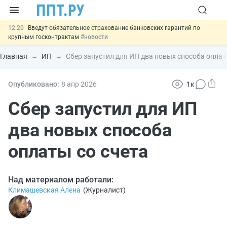
12:20
Введут обязательное страхование банковских гарантий по
крупным госконтрактам
#новости
11:12
Закон об ИИ синхронизируют с Гражданским кодексом
#новости
Главная
ИП
Сбер запустил для ИП два новых способа оплат
10:08
Договоры займа под залог жилья предложили заверять у
нотариуса
#новости
00:01
10 августа: важные документы, вступающие в силу сегодня
Опубликовано:
8 апр
2026
1к
#новости
13:02
Важно
СФР переведёт обмен по пособиям в СЭДО на
Сбер запустил для ИП
платформу ГИС ЕЦП до 31 августа
#новости
два новых способа
оплаты со счета
Над материалом работали:
Климашевская Алена
(
Журналист
)